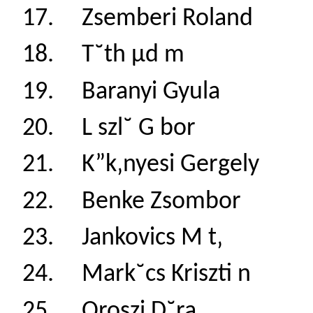
17. Zsemberi Rol
18. T˘th µd m 
19. Baranyi Gyul
20. L szl˘ G bo
21. K”k‚nyesi Ger
22. Benke Zsomb
23. Jankovics M 
24. Mark˘cs Kriszt
25. Oroszi D˘ra