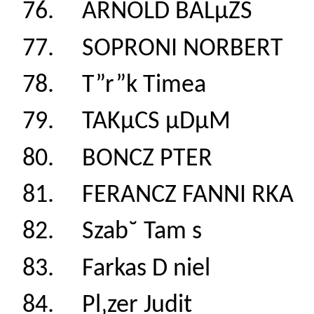
76. ARNOLD BALµ
77. SOPRONI NORB
78. T”r”k Timea
79. TAKµCS µDµ
80. BONCZ PTER
81. FERANCZ FANNI
82. Szab˘ Tam s
83. Farkas D nie
84. Pl‚zer Judit