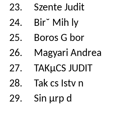
23. Szente Judit
24. Bir˘ Mih ly 
25. Boros G bor
26. Magyari Andr
27. TAKµCS JUDI
28. Tak cs Istv 
29. Sin µrp d 1