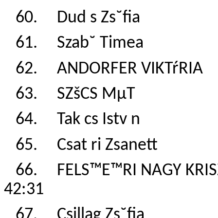
60. Dud s Zs˘fia
61. Szab˘ Timea
62. ANDORFER VIKT
63. SZšCS MµT 
64. Tak cs Istv 
65. Csat ri Zsane
66. FELS™E™RI NAGY 
42:31
67. Csillag Zs˘fi