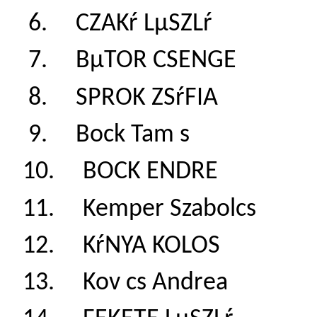
6. CZAKŕ LµSZLŕ
7. BµTOR CSENGE
8. SPROK ZSŕFIA
9. Bock Tam s 1
10. BOCK ENDRE
11. Kemper Szabol
12. KŕNYA KOLOS
13. Kov cs Andre