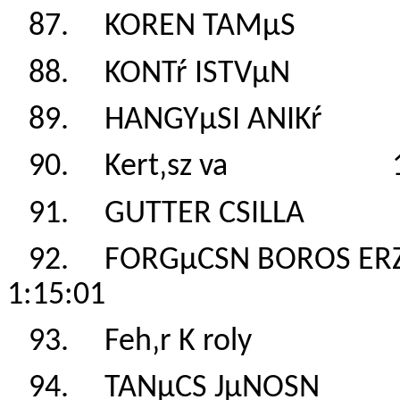
87. KOREN TAMµS
88. KONTŕ ISTVµN
89. HANGYµSI ANIK
90. Kert‚sz va 1
91. GUTTER CSILL
92. FORGµCSN BOROS 
1:15:01
93. Feh‚r K roly 
94. TANµCS JµNOSN