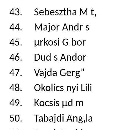
43. Sebesztha M 
44. Major Andr 
45. µrkosi G bo
46. Dud s Andor
47. Vajda Gerg”
48. Okolics nyi Li
49. Kocsis µd m
50. Tabajdi Ang‚