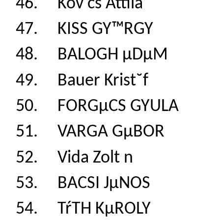
46. Kov cs Attila
47. KISS GY™RGY
48. BALOGH µDµ
49. Bauer Krist˘
50. FORGµCS GYU
51. VARGA GµBOR
52. Vida Zolt n 
53. BACSI JµNOS
54. TŕTH KµROLY