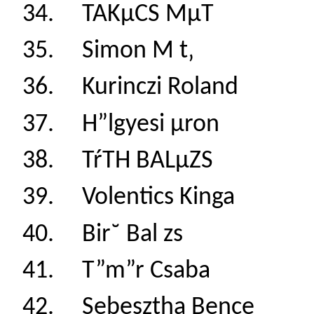
34. TAKµCS MµT
35. Simon M t‚
36. Kurinczi Rol
37. H”lgyesi µro
38. TŕTH BALµZS
39. Volentics Kin
40. Bir˘ Bal zs 
41. T”m”r Csaba
42. Sebesztha Be