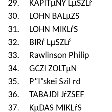
29. KAPITµNY LµS
30. LOHN BALµZS
31. LOHN MIKLŕS
32. BIRŕ LµSZLŕ
33. Rawlinson Phi
34. GCZI ZOLTµN
35. P”l”skei Szil 
36. TABAJDI JŕZS
37. KµDAS MIKLŕ