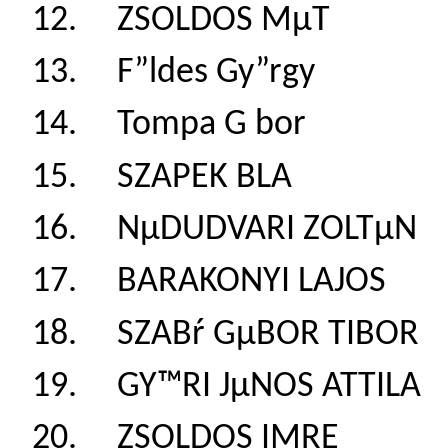
12. ZSOLDOS MµT
13. F”ldes Gy”rg
14. Tompa G bor
15. SZAPEK BLA
16. NµDUDVARI ZO
17. BARAKONYI LA
18. SZABŕ GµBOR T
19. GY™RI JµNOS A
20. ZSOLDOS IMR