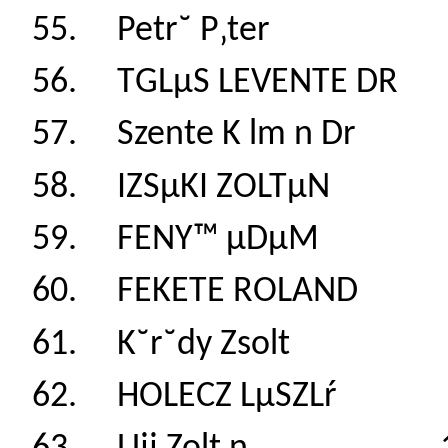
55. Petr˘ P‚ter 1
56. TGLµS LEVENTE
57. Szente K lm n 
58. IZSµKI ZOLTµN
59. FENY™ µDµM 
60. FEKETE ROLAN
61. K˘r˘dy Zsolt 
62. HOLECZ LµSZLŕ