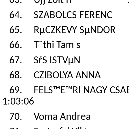
63. Ujj Zolt n 1
64. SZABOLCS FERE
65. RµCZKEVY SµND
66. T˘thi Tam s 
67. SŕS ISTVµN 1
68. CZIBOLYA ANN
69. FELS™E™RI NAGY
1:03:06
70. Voma Andrea 