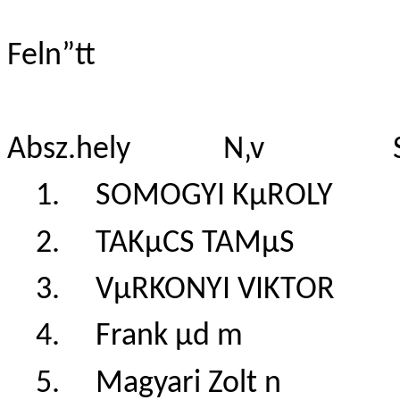
Feln”tt
Absz.hely N‚v Szl.‚
1. SOMOGYI KµRO
2. TAKµCS TAMµ
3. VµRKONYI VIKT
4. Frank µd m 1
5. Magyari Zolt 