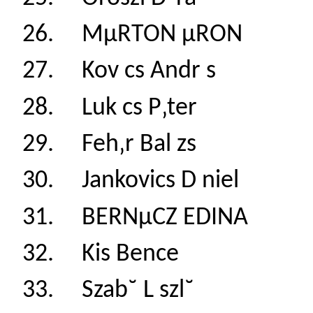
26. MµRTON µRO
27. Kov cs Andr 
28. Luk cs P‚ter
29. Feh‚r Bal zs
30. Jankovics D n
31. BERNµCZ EDI
32. Kis Bence 
33. Szab˘ L szl˘