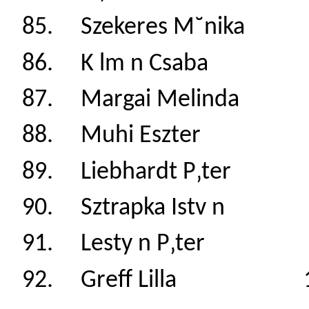
85. Szekeres M˘n
86. K lm n Csab
87. Margai Melin
88. Muhi Eszter
89. Liebhardt P‚t
90. Sztrapka Istv
91. Lesty n P‚te
92. Greff Lilla