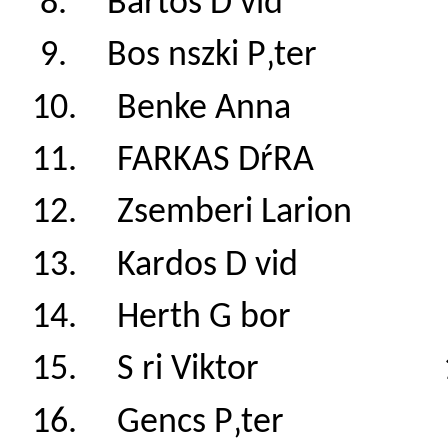
8. Bartos D vid
9. Bos nszki P‚te
10. Benke Anna
11. FARKAS DŕRA
12. Zsemberi Lar
13. Kardos D vi
14. Herth G bor
15. S ri Viktor 
16. Gencs P‚ter