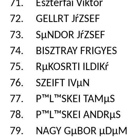
71. Eszterfai Vikto
72. GELLRT JŕZSE
73. SµNDOR JŕZSE
74. BISZTRAY FRIGY
75. RµKOSRTI ILDI
76. SZEIFT IVµN 
77. P™L™SKEI TAM
78. P™L™SKEI ANDR
79. NAGY GµBOR µ