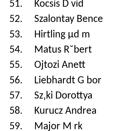
51. Kocsis D vid
52. Szalontay Ben
53. Hirtling µd 
54. Matus R˘ber
55. Ojtozi Anett
56. Liebhardt G 
57. Sz‚ki Dorott
58. Kurucz Andr
59. Major M rk 