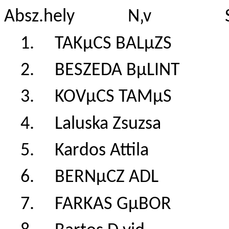
Absz.hely N‚v Szl.‚
1. TAKµCS BALµZ
2. BESZEDA BµLI
3. KOVµCS TAMµ
4. Laluska Zsuzs
5. Kardos Attila
6. BERNµCZ ADL
7. FARKAS GµBO