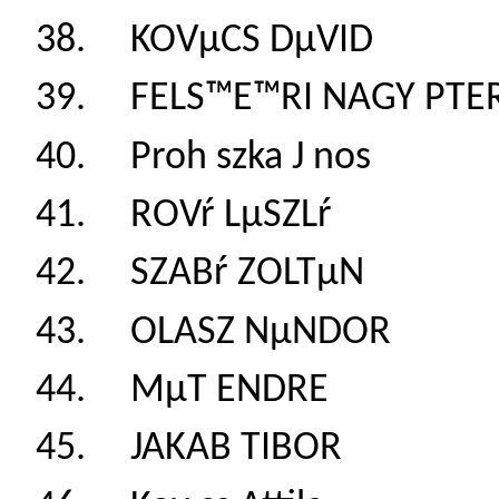
38. KOVµCS DµVI
39. FELS™E™RI NAGY
40. Proh szka J n
41. ROVŕ LµSZLŕ
42. SZABŕ ZOLTµ
43. OLASZ NµNDO
44. MµT ENDRE
45. JAKAB TIBOR