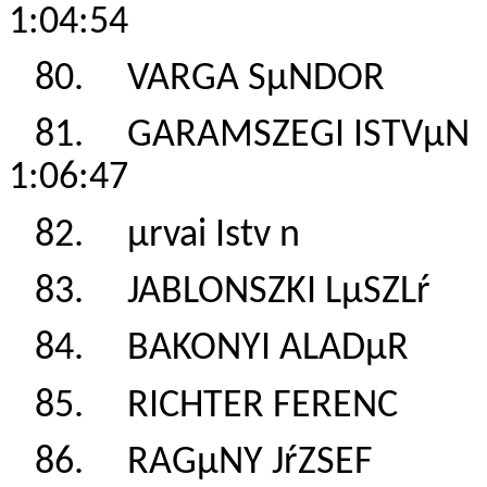
1:04:54
80. VARGA SµNDOR
81. GARAMSZEGI IS
1:06:47
82. µrvai Istv n 
83. JABLONSZKI LµS
84. BAKONYI ALAD
85. RICHTER FEREN
86. RAGµNY JŕZSE