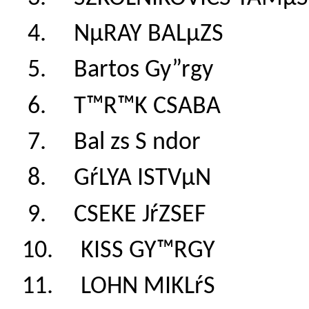
4. NµRAY BALµZS
5. Bartos Gy”rgy
6. T™R™K CSABA
7. Bal zs S ndor
8. GŕLYA ISTVµN
9. CSEKE JŕZSEF
10. KISS GY™RGY
11. LOHN MIKLŕS