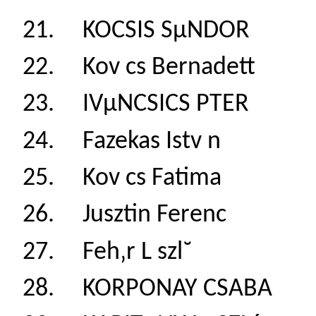
21. KOCSIS SµND
22. Kov cs Bernad
23. IVµNCSICS PT
24. Fazekas Istv 
25. Kov cs Fatim
26. Jusztin Feren
27. Feh‚r L szl˘
28. KORPONAY CSA