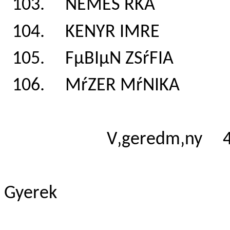
103. NEMES RKA 
104. KENYR IMRE
105. FµBIµN ZSŕFI
106. MŕZER MŕNIKA
V‚geredm‚ny 4
Gyerek