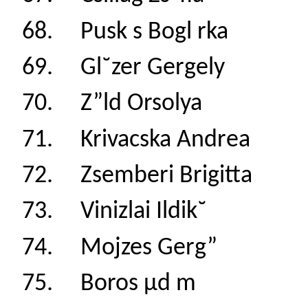
68. Pusk s Bogl r
69. Gl˘zer Gerge
70. Z”ld Orsoly
71. Krivacska And
72. Zsemberi Brig
73. Vinizlai Ildi
74. Mojzes Gerg
75. Boros µd m