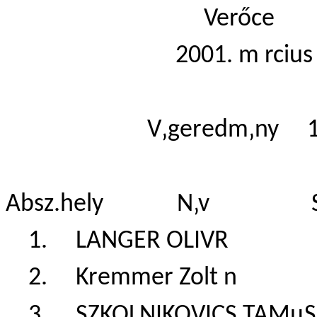
Verő
2001. m rcius 
V‚geredm‚ny 11
Absz.hely N‚v Szl.‚
1. LANGER OLIVR
2. Kremmer Zolt 
3. SZKOLNIKOVICS 