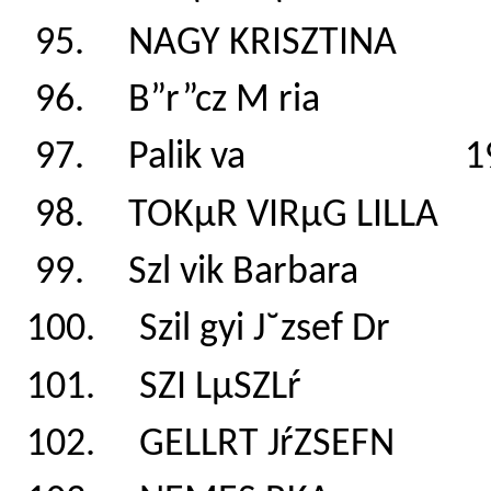
95. NAGY KRISZTIN
96. B”r”cz M ria 
97. Palik va 19
98. TOKµR VIRµG LI
99. Szl vik Barbar
100. Szil gyi J˘zsef
101. SZI LµSZLŕ 
102. GELLRT JŕZSEF