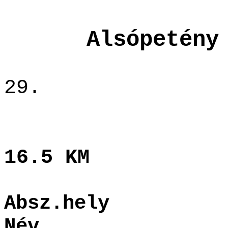
Als
29.
16.5 KM
Absz.hel
Név Szü