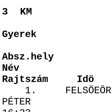
3 KM
Gyerek
Absz.hel
Név Szü
Rajtszám Idö
1. FELSÖEÖRI 
PÉTER 1