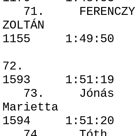
71. FERENCZY
ZOLTÁN
1155 1:49
7
1593 1:51
73. Jónás
Mariet
1594 1:51
74. Tóth