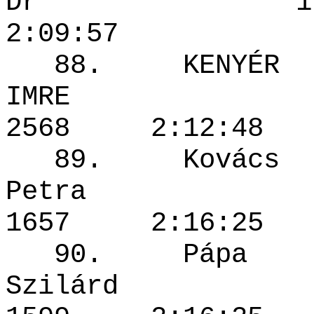
Dr 195
2:09:57
88. KENYÉR
IMRE
2568 2:12
89. Kovács
Petra
1657 2:1
90. Pápa
Szilár