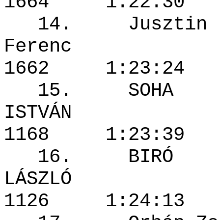
1664 1:22
14. Jusztin
Ferenc
1662 1:23
15. SOHA
ISTVÁ
1168 1:23
16. BIRÓ
LÁSZL
1126 1:24